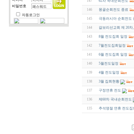
147
62차 국내순회전도
비밀번호
146
몽골순회전도 종료
자동로그인
145
극동러시아 순회전도 
144
갈보리선교회 제 20차
143
8월 전도집회 일정
142
7월전도집회일정
141
6월 전도집회 일정
140
5월전도일정
139
4월 전도일정
138
3월 집회현황
137
구정연휴 전도
136
제60차 국내순회전도
135
추석명절 연휴 전도집