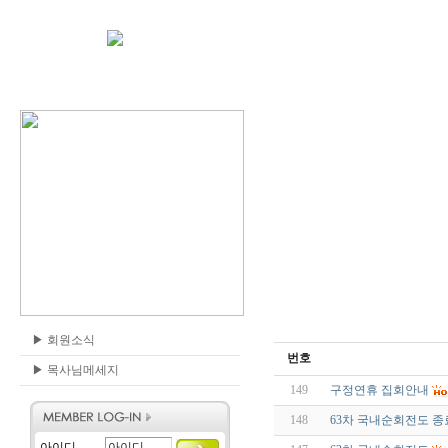
▶
회원소식
번호
▶
목사님메세지
149
구정연휴 집회안내
148
63차 국내순회전도 종
아이디