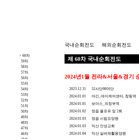
국내순회전도
해외순회전도
> 60차
제 60차 국내순회전도
59차
58차
57차
2024년1월 전라&서울&경기
56차
55차
ㆍ2023.12.31
32사단98여단
54차
53차
ㆍ2024.01.01
야긴_데이케어센터, 창동역
52차
ㆍ2024.01.01
보아스_의정부역
51차
ㆍ2024.01.02
정읍 올포유 앞 2회
50차
49차
ㆍ2024.01.03
정읍 시립요양원
48차
ㆍ2024.01.03
익산 안성교회
47차
ㆍ2024.01.04
익산 실버재활용양원
46차