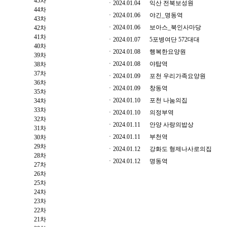
45차
ㆍ2024.01.04
익산 전북보성원
44차
ㆍ2024.01.06
야긴_명동역
43차
ㆍ2024.01.06
보아스_북인사마당
42차
41차
ㆍ2024.01.07
5포병여단 572대대
40차
ㆍ2024.01.08
행복한요양원
39차
ㆍ2024.01.08
야탑역
38차
37차
ㆍ2024.01.09
포천 우리가족요양원
36차
ㆍ2024.01.09
창동역
35차
ㆍ2024.01.10
포천 나눔의집
34차
33차
ㆍ2024.01.10
의정부역
32차
ㆍ2024.01.11
안양 사랑의밥상
31차
ㆍ2024.01.11
부천역
30차
29차
ㆍ2024.01.12
강화도 형제나사로의집
28차
ㆍ2024.01.12
명동역
27차
26차
25차
24차
23차
22차
21차