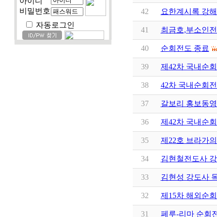
아이디
비밀번호
42
요한계시록 강해
자동로그인
41
최금호,부소인
40
순회전도 종료
39
제42차 국내순회
38
42차 국내순회
37
갈보리 홍보동영
36
제42차 국내순
35
제22호 브라가
34
김현철전도사 
33
김현성 강도사 
32
제15차 해외순
31
페루-리마 순회