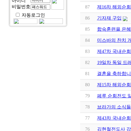
아이디
비밀번호
87
제16차 해외순회
자동로그인
86
기자재 구입
85
합숙훈련을 은혜
84
미스바의 찬치 
83
제47차 국내순
82
19일차 독일 드
81
결혼을 축하합니
80
제15차 해외순
79
페루 순회전도 
78
브라가의 소식들..
77
제43차 국내순
76
김현철전도사 