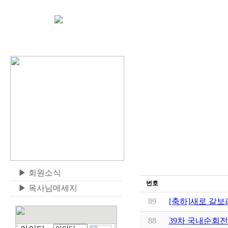
▶
회원소식
번호
▶
목사님메세지
89
[축하]새로 갈
88
39차 국내순회