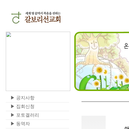
▶
공지사항
▶
집회신청
▶
포토겔러리
▶
동역자
아