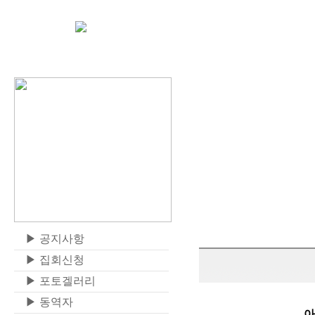
▶
공지사항
▶
집회신청
▶
포토겔러리
▶
동역자
아