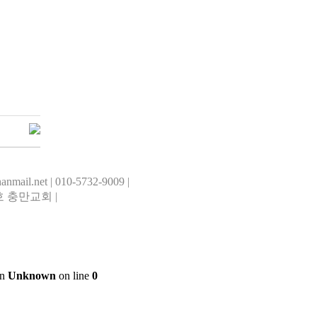
il.net | 010-5732-9009 |
 충만교회 |
in
Unknown
on line
0