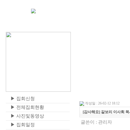
▶
집회신청
작성일 : 26-02-12 18:12
▶
전체집회현황
[감사해요] 갈보리 이사회 
▶
사진및동영상
글쓴이 :
관리자
▶
집회일정