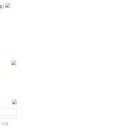
n
|
 578